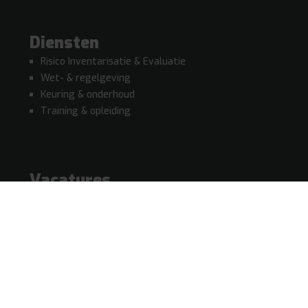
Diensten
Risico Inventarisatie & Evaluatie
Wet- & regelgeving
Keuring & onderhoud
Training & opleiding
Vacatures
Producten
Technisch medewerker – Netterden
Diensten
Copyright © 2026, Pelgrim Safety B.V. Alle rechten
Onze aanpak
voorbehouden.
Sitemap
|
Disclaimer
|
Privacy
|
Cookies
Gerealiseerd door:
LOGISZ
Kennisbank