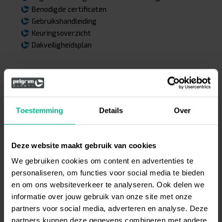
Benodigde certificaten
Gebruikshandleiding
Keuringsoverzicht
Dakveiligheidsplan
Bekijk de foto’s van het project of neem
contact
met
ons op voor meer informatie over
veiligheidsvoorzieningen via
0315 - 842 313
Toestemming
Details
Over
of
info@pelgrimsafety.nl
. Veilig het dak op, veilig weer
thuis!
Deze website maakt gebruik van cookies
TERUG NAAR OVERZICHT
We gebruiken cookies om content en advertenties te
personaliseren, om functies voor social media te bieden
en om ons websiteverkeer te analyseren. Ook delen we
informatie over jouw gebruik van onze site met onze
partners voor social media, adverteren en analyse. Deze
partners kunnen deze gegevens combineren met andere