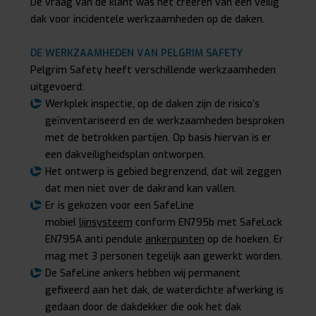
De vraag van de klant was het creëren van een veilig
dak voor incidentele werkzaamheden op de daken.
DE WERKZAAMHEDEN VAN PELGRIM SAFETY
Pelgrim Safety heeft verschillende werkzaamheden
uitgevoerd:
Werkplek inspectie, op de daken zijn de risico’s
geïnventariseerd en de werkzaamheden besproken
met de betrokken partijen. Op basis hiervan is er
een dakveiligheidsplan ontworpen.
Het ontwerp is gebied begrenzend, dat wil zeggen
dat men niet over de dakrand kan vallen.
Er is gekozen voor een SafeLine
mobiel
lijnsysteem
conform EN795b met SafeLock
EN795A anti pendule
ankerpunten
op de hoeken. Er
mag met 3 personen tegelijk aan gewerkt worden.
De SafeLine ankers hebben wij permanent
gefixeerd aan het dak, de waterdichte afwerking is
gedaan door de dakdekker die ook het dak