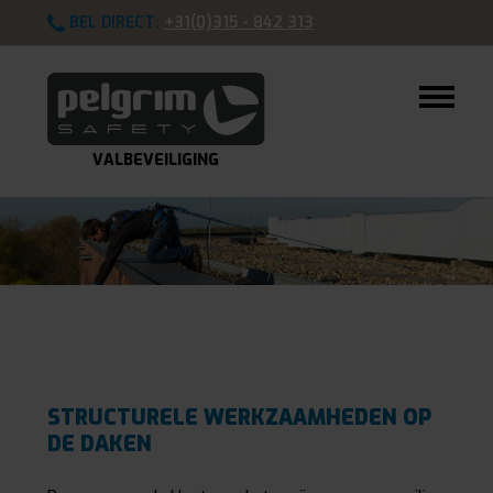
BEL DIRECT:
+31(0)315 - 842 313
VALBEVEILIGING
STRUCTURELE WERKZAAMHEDEN OP
DE DAKEN