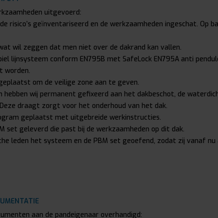
erkzaamheden uitgevoerd:
 de risico’s geïnventariseerd en de werkzaamheden ingeschat. Op bas
wat wil zeggen dat men niet over de dakrand kan vallen.
iel lijnsysteem conform EN795B met SafeLock EN795A anti pendu
t worden.
geplaatst om de veilige zone aan te geven.
m hebben wij permanent gefixeerd aan het dakbeschot, de waterdic
 Deze draagt zorgt voor het onderhoud van het dak.
togram geplaatst met uitgebreide werkinstructies.
BM set geleverd die past bij de werkzaamheden op dit dak.
sche leden het systeem en de PBM set geoefend, zodat zij vanaf nu
CUMENTATIE
ocumenten aan de pandeigenaar overhandigd: