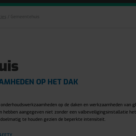
ies
/
Gemeentehuis
uis
MHEDEN OP HET DAK
t onderhoudswerkzaamheden op de daken en werkzaamheden van g
n hebben aangegeven niet zonder een valbeveiligingsinstallatie he
doelmatig te houden gezien de beperkte intensiteit.
AFETY