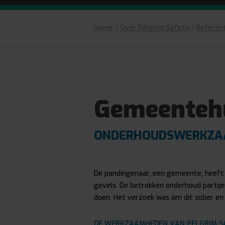
Home
/
Over Pelgrim Safety
/
Referent
Gemeenteh
ONDERHOUDSWERKZAA
De pandeigenaar, een gemeente, heef
gevels. De betrokken onderhoud partije
doen. Het verzoek was om dit sober en 
DE WERKZAAMHEDEN VAN PELGRIM S