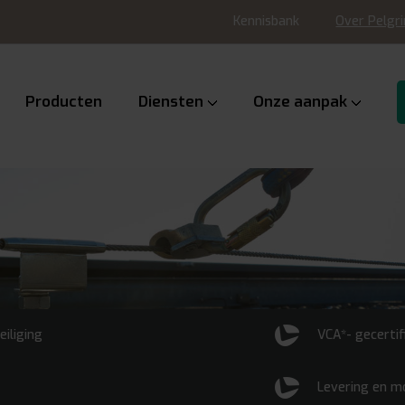
Kennisbank
Over Pelgr
Producten
Diensten
Onze aanpak
eiliging
VCA*- gecertif
Levering en m