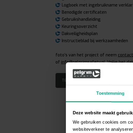
Logboek met ingebruikname verklar
Benodigde certificaten
Gebruikshandleiding
Keuringsoverzicht
Dakveiligheidsplan
Instructieblad bij werkzaamheden
foto’s van het project of neem
contac
of
info@pelgrimsafety.nl
. Veilig het da
TERUG NAAR OVERZICHT
Toestemming
Deze website maakt gebruik
We gebruiken cookies om cont
websiteverkeer te analyseren